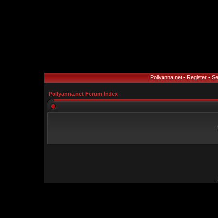
Pollyanna.net
•
Register
•
Se
Pollyanna.net Forum Index