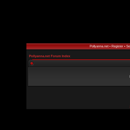
Pollyanna.net
•
Register
•
Se
Pollyanna.net Forum Index