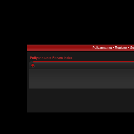
Pollyanna.net
•
Register
•
Se
Pollyanna.net Forum Index