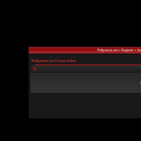
Pollyanna.net
•
Register
•
Se
Pollyanna.net Forum Index