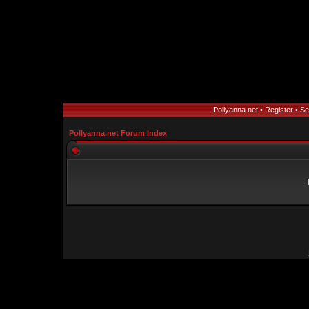
Pollyanna.net
•
Register
•
Se
Pollyanna.net Forum Index